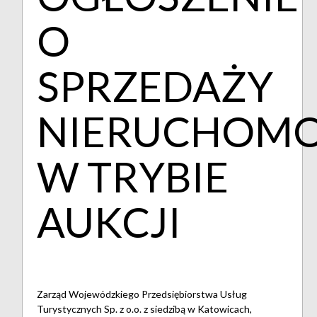
O
SPRZEDAŻY
NIERUCHOMO
W TRYBIE
AUKCJI
Zarząd Wojewódzkiego Przedsiębiorstwa Usług
Turystycznych Sp. z o.o. z siedzibą w Katowicach,