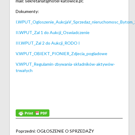
mail: sekretariat@hotel-katowice.pl;
Dokumenty:
I.WPUT_Ogloszenie_AukcjaV_Sprzedaz_nieruchomosc_Bytom
II.WPUT_Zal 1 do Aukcji_Oswiadczenie
III.WPUT_Zal 2 do Aukcji_RODO
I
V.WPUT_OBIEKT_PIONIER_Zdjecia_pogladowe
V
.WPUT_Regulamin-zbywania-składników-aktywów-
trwałych
Poprzedni:
OGŁOSZENIE O SPRZEDAŻY