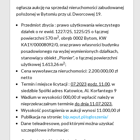
ogłasza aukcję na sprzedaż nieruchomości zabudowanej
położonej w Bytomiu przy ul. Dworcowej 19.
Przedmiot zbycia
: prawo użytkowania wieczystego
działek o nr ewid. 1227/25, 1225/25 o łącznej
2
powierzchni 570 m
, obręb 0002 Bytom, KW
KA1Y/00008092/0, oraz
prawo własności budynku
posadowionego na wyżej wymienionych działkach,
stanowiący obiekt „Pionier”, o łącznej powierzchni
2
użytkowej 1.613,26 m
;
Cena wywoławcza nieruchomości: 2.200.000,00 zł
netto
Termin i miejsce licytacji :
07.2023 godz. 11.00
, w
siedzibie Spółki adres Katowice, Al. Korfantego 9
Wadium w wysokości
000,00 zł
wpłacić należy w
nieprzekraczalnym terminie
do dnia 11.07.2023.
Wysokość postąpienia
w aukcji wynosi 11.000,00 zł
Publikacja na stronie:
bip.wput.pl/ogloszenia/
Dane teleadresowe, pod którymi można uzyskać
szczegółowe informacje: