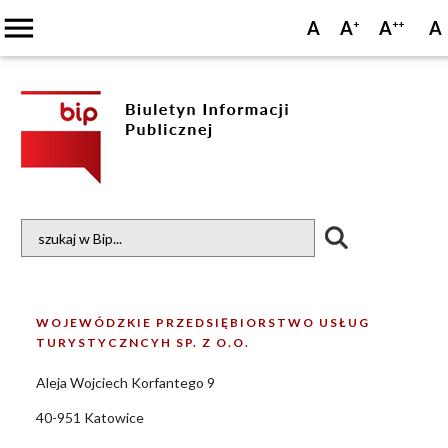
menu
A
A
A
A
+
++
WOJEWÓDZKIE PRZEDSIĘBIORSTWO USŁUG
TURYSTYCZNCYH SP. Z O.O.
Aleja Wojciech Korfantego 9
40-951 Katowice