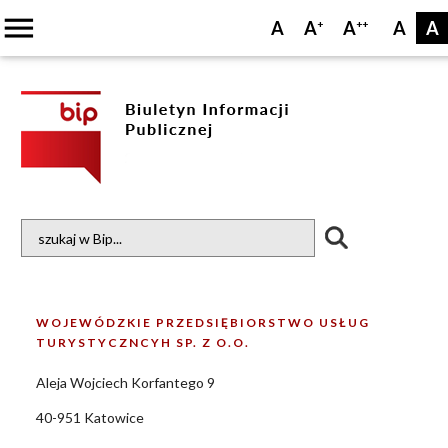
menu
A
A
A
A
A
+
++
WOJEWÓDZKIE PRZEDSIĘBIORSTWO USŁUG
TURYSTYCZNCYH SP. Z O.O.
Aleja Wojciech Korfantego 9
40-951 Katowice