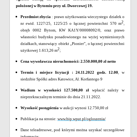
położonej w Bytomiu przy ul. Dworcowej 19.
Przedmiot zbycia
: prawo użytkowania wieczystego działek o
2
nr ewid. 1227/25, 1225/25 o łącznej powierzchni 570 m
,
obręb 0002 Bytom, KW
KA1Y/00008092/0,
oraz
prawo
własności budynku posadowionego na wyżej wymienionych
działkach, stanowiący obiekt „Pionier”, o łącznej powierzchni
2
użytkowej 1.613,26 m
;
Cena wywoławcza nieruchomości: 2.550.000,00 zł netto
Termin i miejsce licytacji : 24.11.2022 godz. 12.00
, w
siedzibie Spółki adres Katowice, Al. Korfantego 9
Wadium w wysokości
127.500,00 zł
wpłacić należy w
nieprzekraczalnym terminie do dnia 21.11.2022.
Wysokość postąpienia
w aukcji wynosi 12.750,00 zł
Publikacja na stronie:
www.bip.wput.pl/ogloszenia/
Dane teleadresowe, pod którymi można uzyskać szczegółowe
informacje: