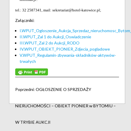
tel.: 32 2587341, mail: sekretariat@hotel-katowice.pl;
Załączniki:
I.WPUT_Ogloszenie_Aukcja_Sprzedaz_nieruchomosc_Byto
II.WPUT_Zal 1 do Aukcji_
Oswiadczenie
III.WPUT_
Zal 2 do Aukcji_RODO
IV.WPUT_OBIEKT_PIONIER_Zdjecia_pogladowe
V.WPUT_Regulamin-zbywania-składników-aktywów-
trwałych
Poprzedni:
OGŁOSZENIE O SPRZEDAŻY
NIERUCHOMOŚCI – OBIEKT PIONIER w BYTOMIU –
W TRYBIE AUKCJI