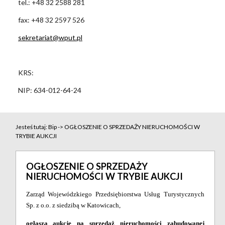
tel.: +48 32 2588 281
fax: +48 32 2597 526
sekretariat@wput.pl
KRS:
NIP: 634-012-64-24
Jesteś tutaj:
Bip
->
OGŁOSZENIE O SPRZEDAŻY NIERUCHOMOŚCI W
TRYBIE AUKCJI
OGŁOSZENIE O SPRZEDAŻY
NIERUCHOMOŚCI W TRYBIE AUKCJI
Zarząd Wojewódzkiego Przedsiębiorstwa Usług Turystycznych
Sp. z o.o. z siedzibą w Katowicach,
ogłasza aukcję na sprzedaż
nieruchomości zabudowanej